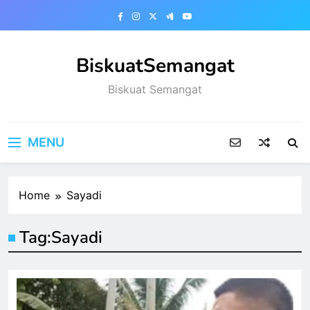
Skip
to
content
BiskuatSemangat
Biskuat Semangat
MENU
Home
Sayadi
Tag:
Sayadi