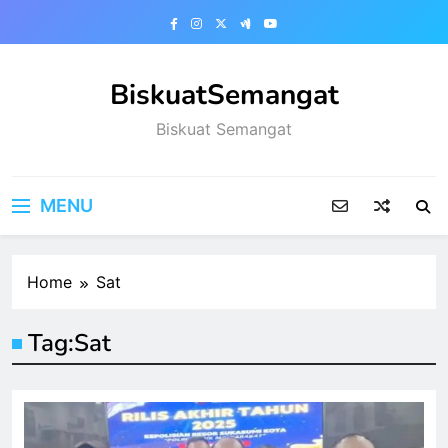
Skip
to
content
BiskuatSemangat
Biskuat Semangat
MENU
Home
Sat
Tag:
Sat