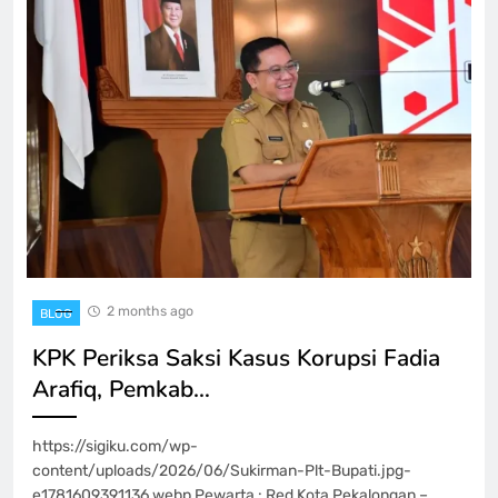
2 months ago
BLOG
KPK Periksa Saksi Kasus Korupsi Fadia
Arafiq, Pemkab…
https://sigiku.com/wp-
content/uploads/2026/06/Sukirman-Plt-Bupati.jpg-
e1781609391136.webp Pewarta : Red Kota Pekalongan –