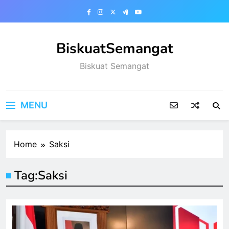
Skip
to
content
BiskuatSemangat
Biskuat Semangat
MENU
Home
Saksi
Tag:
Saksi