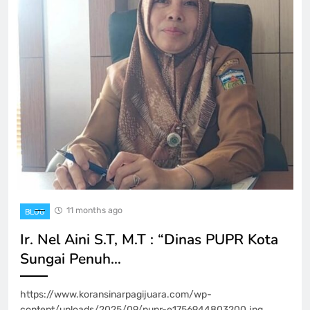
11 months ago
BLOG
Ir. Nel Aini S.T, M.T : “Dinas PUPR Kota
Sungai Penuh…
https://www.koransinarpagijuara.com/wp-
content/uploads/2025/09/pupr-e1756944803200.jpg