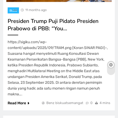
11 months ago
BLOG
Presiden Trump Puji Pidato Presiden
Prabowo di PBB: “You…
https://sigiku.com/wp-
content/uploads/2025/09/TRAM.png (Koran SINAR PAGI)-,
Suasana hangat menyelimuti Ruang Konsultasi Dewan
Keamanan Perserikatan Bangsa-Bangsa (PBB), New York,
ketika Presiden Republik Indonesia, Prabowo Subianto,
menghadiri Multilateral Meeting on the Middle East atas
undangan Presiden Amerika Serikat, Donald Trump, pada
Selasa, 23 September 2025. Di antara deretan pemimpin
dunia yang hadir, ada satu momen ringan namun penuh
makna….
Read More
Benz biskuatsemangat
0
4 mins