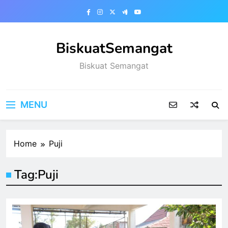
Skip
to
content
BiskuatSemangat
Biskuat Semangat
MENU
Home
Puji
Tag:
Puji