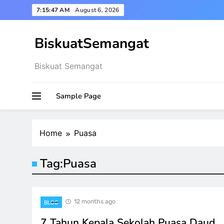
Skip
7:15:47 AM
August 6, 2026
to
content
BiskuatSemangat
Biskuat Semangat
Sample Page
Home
Puasa
Tag:
Puasa
12 months ago
BLOG
7 Tahun Kepala Sekolah Puasa Daud