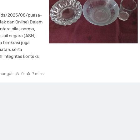
oads/2025/08/puasa-
etak dan Online) Dalam
ntara nilai, norma,
sipil negara (ASN)
 birokrasi juga
atan, serta
 integritas konteks
mangat
0
7 mins