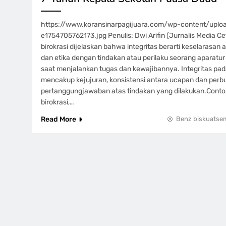
https://www.koransinarpagijuara.com/wp-content/upl
e1754705762173.jpg Penulis: Dwi Arifin (Jurnalis Media C
birokrasi dijelaskan bahwa integritas berarti keselarasan a
dan etika dengan tindakan atau perilaku seorang aparatur 
saat menjalankan tugas dan kewajibannya. Integritas pada
mencakup kejujuran, konsistensi antara ucapan dan perbu
pertanggungjawaban atas tindakan yang dilakukan.Contoh
birokrasi,…
Read More
Benz biskuatse