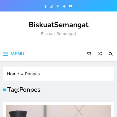
Skip
to
content
BiskuatSemangat
Biskuat Semangat
MENU
Home
Ponpes
Tag:
Ponpes