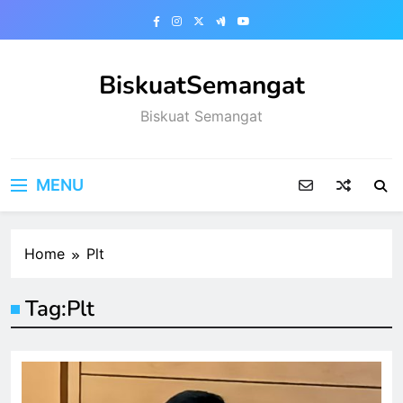
Skip
to
content
BiskuatSemangat
Biskuat Semangat
MENU
Home
Plt
Tag:
Plt