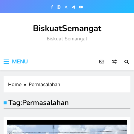
Skip
to
content
BiskuatSemangat
Biskuat Semangat
MENU
Home
Permasalahan
Tag:
Permasalahan