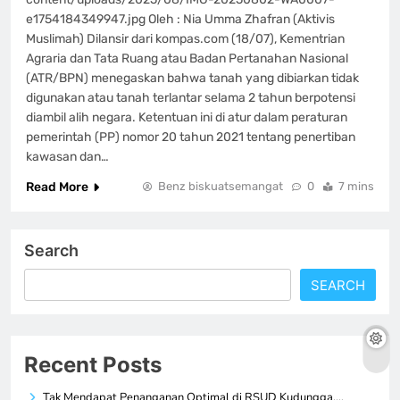
e1754184349947.jpg Oleh : Nia Umma Zhafran (Aktivis
Muslimah) Dilansir dari kompas.com (18/07), Kementrian
Agraria dan Tata Ruang atau Badan Pertanahan Nasional
(ATR/BPN) menegaskan bahwa tanah yang dibiarkan tidak
digunakan atau tanah terlantar selama 2 tahun berpotensi
diambil alih negara. Ketentuan ini di atur dalam peraturan
pemerintah (PP) nomor 20 tahun 2021 tentang penertiban
kawasan dan…
Read More
Benz biskuatsemangat
0
7 mins
Search
SEARCH
Recent Posts
Tak Mendapat Penanganan Optimal di RSUD Kudungga,…