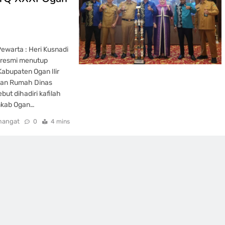
arta : Heri Kusnadi
r resmi menutup
Kabupaten Ogan Ilir
oan Rumah Dinas
but dihadiri kafilah
emkab Ogan…
mangat
0
4 mins