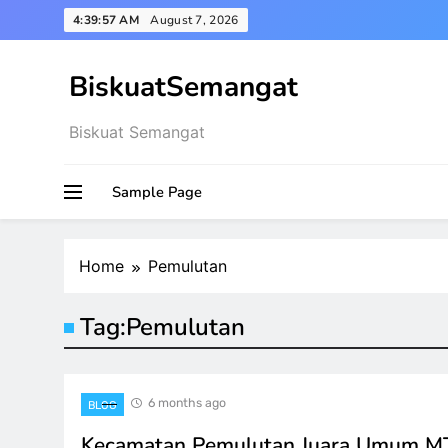
Skip
4:39:57 AM
August 7, 2026
to
content
BiskuatSemangat
Biskuat Semangat
Sample Page
Home
Pemulutan
Tag:
Pemulutan
6 months ago
BLOG
Kecamatan Pemulutan Juara Umum M