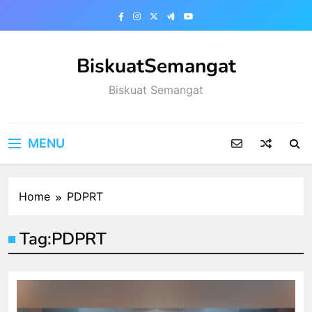
Skip
to
content
BiskuatSemangat
Biskuat Semangat
MENU
Home
PDPRT
Tag:
PDPRT