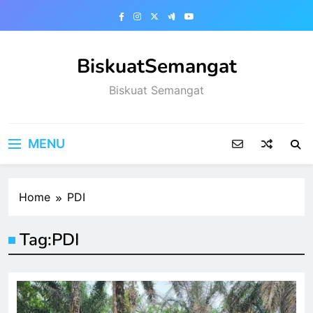
Skip
to
content
BiskuatSemangat
Biskuat Semangat
MENU
Home
PDI
Tag:
PDI