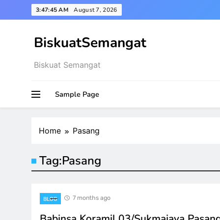
Skip
3:47:45 AM
August 7, 2026
to
content
BiskuatSemangat
Biskuat Semangat
Sample Page
Home
Pasang
Tag:
Pasang
7 months ago
BLOG
Babinsa Koramil 03/Sukmajaya Pasan