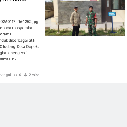
20260117_164252.jpg
 kepada masyarakat
oramil
k diberbagai titik
ilodong, Kota Depok,
engkap mengenai
serta Link
mangat
0
2 mins