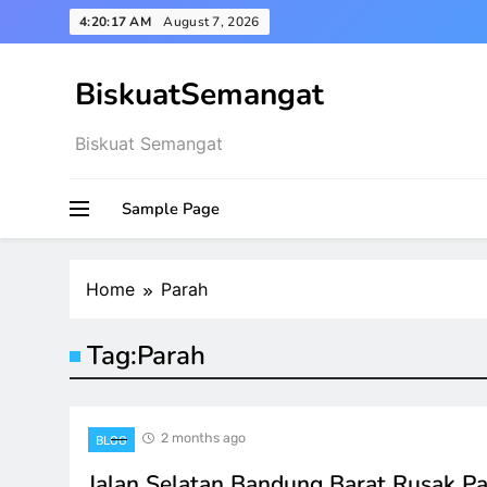
Skip
4:20:18 AM
August 7, 2026
to
content
BiskuatSemangat
Biskuat Semangat
Sample Page
Home
Parah
Tag:
Parah
2 months ago
BLOG
Jalan Selatan Bandung Barat Rusak Par