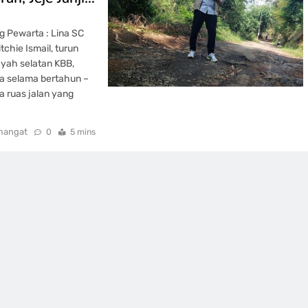
 Pewarta : Lina SC
chie Ismail, turun
ayah selatan KBB,
rga selama bertahun –
ga ruas jalan yang
mangat
0
5 mins