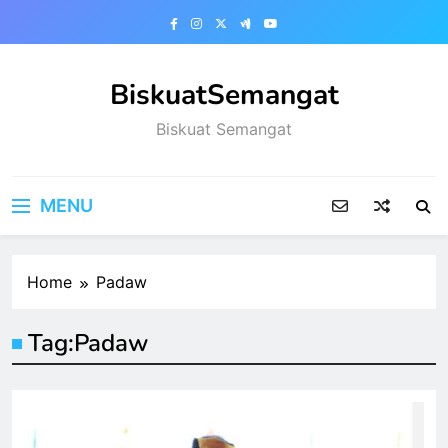
Skip
to
content
BiskuatSemangat
Biskuat Semangat
MENU
Home
Padaw
Tag:
Padaw