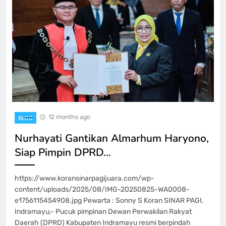
12 months ago
BLOG
Nurhayati Gantikan Almarhum Haryono,
Siap Pimpin DPRD…
https://www.koransinarpagijuara.com/wp-
content/uploads/2025/08/IMG-20250825-WA0008-
e1756115454908.jpg Pewarta : Sonny S Koran SINAR PAGI,
Indramayu,- Pucuk pimpinan Dewan Perwakilan Rakyat
Daerah (DPRD) Kabupaten Indramayu resmi berpindah