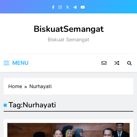
Skip
to
content
BiskuatSemangat
Biskuat Semangat
MENU
Home
Nurhayati
Tag:
Nurhayati