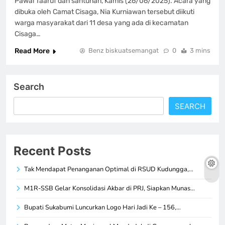
Pawai Taaruf dan santunan, Kamis (26/06/2025). Acara yang
dibuka oleh Camat Cisaga, Nia Kurniawan tersebut diikuti
warga masyarakat dari 11 desa yang ada di kecamatan
Cisaga…
Read More
Benz biskuatsemangat
0
3 mins
Search
SEARCH
Recent Posts
Tak Mendapat Penanganan Optimal di RSUD Kudungga,…
M1R-SSB Gelar Konsolidasi Akbar di PRJ, Siapkan Munas…
Bupati Sukabumi Luncurkan Logo Hari Jadi Ke – 156,…