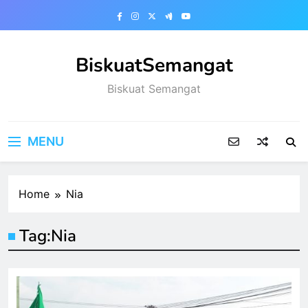
Skip
to
content
BiskuatSemangat
Biskuat Semangat
MENU
Home
Nia
Tag:
Nia