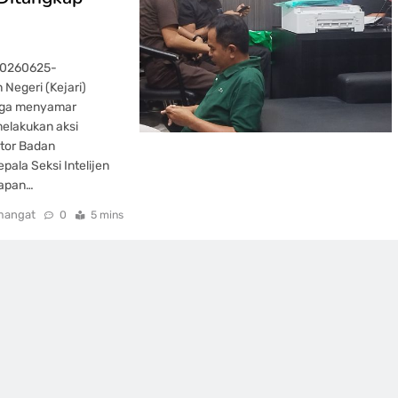
20260625-
Negeri (Kejari)
duga menyamar
melakukan aksi
ntor Badan
pala Seksi Intelijen
kapan…
mangat
0
5 mins