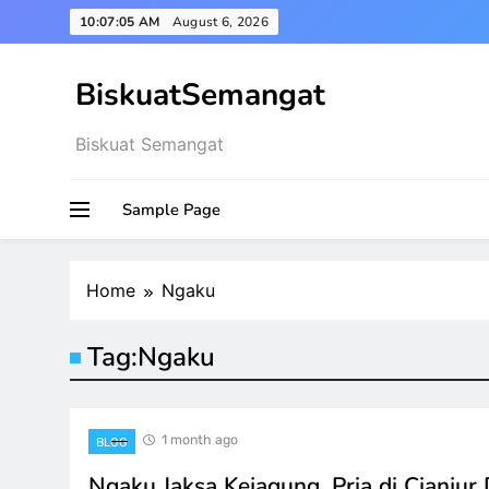
Skip
10:07:06 AM
August 6, 2026
to
content
BiskuatSemangat
Biskuat Semangat
Sample Page
Home
Ngaku
Tag:
Ngaku
1 month ago
BLOG
Ngaku Jaksa Kejagung, Pria di Cianjur