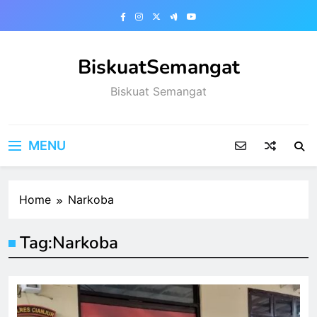
Skip
to
content
BiskuatSemangat
Biskuat Semangat
MENU
Home
Narkoba
Tag:
Narkoba