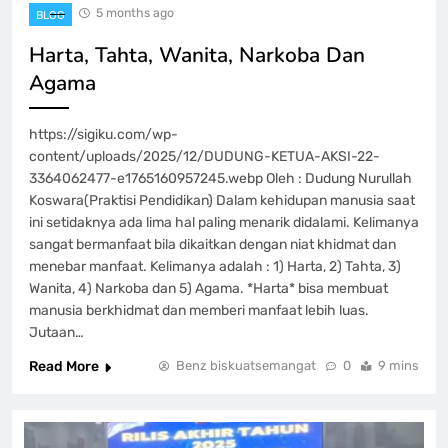
5 months ago
BLOG
Harta, Tahta, Wanita, Narkoba Dan
Agama
https://sigiku.com/wp-
content/uploads/2025/12/DUDUNG-KETUA-AKSI-22-
3364062477-e1765160957245.webp Oleh : Dudung Nurullah
Koswara(Praktisi Pendidikan) Dalam kehidupan manusia saat
ini setidaknya ada lima hal paling menarik didalami. Kelimanya
sangat bermanfaat bila dikaitkan dengan niat khidmat dan
menebar manfaat. Kelimanya adalah : 1) Harta, 2) Tahta, 3)
Wanita, 4) Narkoba dan 5) Agama. *Harta* bisa membuat
manusia berkhidmat dan memberi manfaat lebih luas.
Jutaan…
Read More
Benz biskuatsemangat
0
9 mins