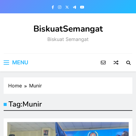
Skip
to
content
BiskuatSemangat
Biskuat Semangat
MENU
Home
Munir
Tag:
Munir