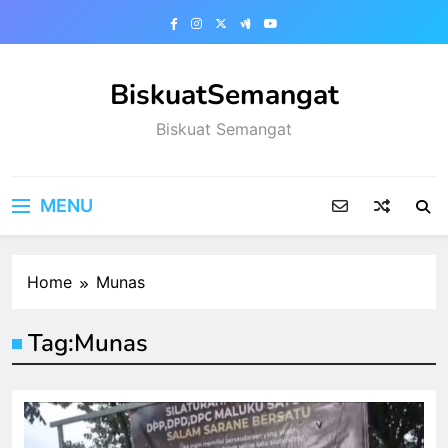
Skip
to
content
BiskuatSemangat
Biskuat Semangat
MENU
Home
Munas
Tag:
Munas