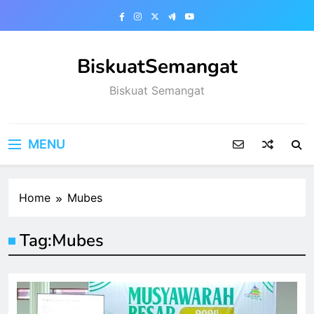
Skip
to
content
BiskuatSemangat
Biskuat Semangat
MENU
Home
Mubes
Tag:
Mubes