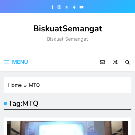
Skip
to
content
BiskuatSemangat
Biskuat Semangat
MENU
Home
MTQ
Tag:
MTQ