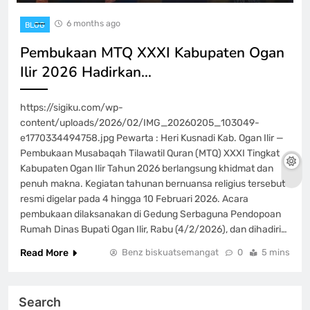
6 months ago
BLOG
Pembukaan MTQ XXXI Kabupaten Ogan
Ilir 2026 Hadirkan…
https://sigiku.com/wp-
content/uploads/2026/02/IMG_20260205_103049-
e1770334494758.jpg Pewarta : Heri Kusnadi Kab. Ogan Ilir —
Pembukaan Musabaqah Tilawatil Quran (MTQ) XXXI Tingkat
Kabupaten Ogan Ilir Tahun 2026 berlangsung khidmat dan
penuh makna. Kegiatan tahunan bernuansa religius tersebut
resmi digelar pada 4 hingga 10 Februari 2026. Acara
pembukaan dilaksanakan di Gedung Serbaguna Pendopoan
Rumah Dinas Bupati Ogan Ilir, Rabu (4/2/2026), dan dihadiri…
Read More
Benz biskuatsemangat
0
5 mins
Search