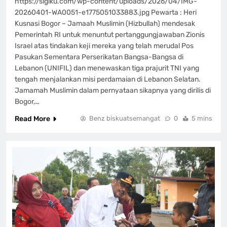
https://sigiku.com/wp-content/uploads/2026/04/IMG-
20260401-WA0051-e1775051033883.jpg Pewarta : Heri
Kusnasi Bogor – Jamaah Muslimin (Hizbullah) mendesak
Pemerintah RI untuk menuntut pertanggungjawaban Zionis
Israel atas tindakan keji mereka yang telah merudal Pos
Pasukan Sementara Perserikatan Bangsa-Bangsa di
Lebanon (UNIFIL) dan menewaskan tiga prajurit TNI yang
tengah menjalankan misi perdamaian di Lebanon Selatan.
Jamamah Muslimin dalam pernyataan sikapnya yang dirilis di
Bogor,…
Read More
Benz biskuatsemangat
0
5 mins