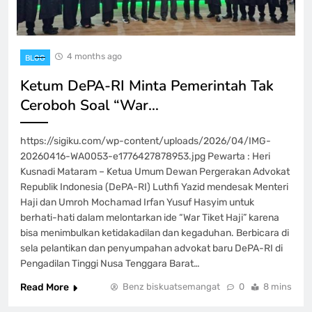
4 months ago
BLOG
Ketum DePA-RI Minta Pemerintah Tak
Ceroboh Soal “War…
https://sigiku.com/wp-content/uploads/2026/04/IMG-
20260416-WA0053-e1776427878953.jpg Pewarta : Heri
Kusnadi Mataram – Ketua Umum Dewan Pergerakan Advokat
Republik Indonesia (DePA-RI) Luthfi Yazid mendesak Menteri
Haji dan Umroh Mochamad Irfan Yusuf Hasyim untuk
berhati-hati dalam melontarkan ide “War Tiket Haji” karena
bisa menimbulkan ketidakadilan dan kegaduhan. Berbicara di
sela pelantikan dan penyumpahan advokat baru DePA-RI di
Pengadilan Tinggi Nusa Tenggara Barat…
Read More
Benz biskuatsemangat
0
8 mins