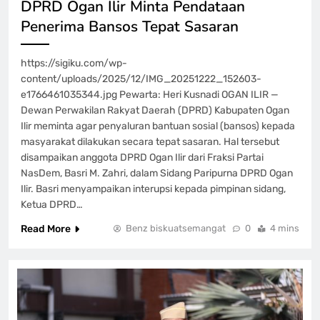
DPRD Ogan Ilir Minta Pendataan
Penerima Bansos Tepat Sasaran
https://sigiku.com/wp-
content/uploads/2025/12/IMG_20251222_152603-
e1766461035344.jpg Pewarta: Heri Kusnadi OGAN ILIR —
Dewan Perwakilan Rakyat Daerah (DPRD) Kabupaten Ogan
Ilir meminta agar penyaluran bantuan sosial (bansos) kepada
masyarakat dilakukan secara tepat sasaran. Hal tersebut
disampaikan anggota DPRD Ogan Ilir dari Fraksi Partai
NasDem, Basri M. Zahri, dalam Sidang Paripurna DPRD Ogan
Ilir. Basri menyampaikan interupsi kepada pimpinan sidang,
Ketua DPRD…
Read More
Benz biskuatsemangat
0
4 mins