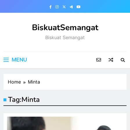
Skip
to
content
BiskuatSemangat
Biskuat Semangat
MENU
Home
Minta
Tag:
Minta