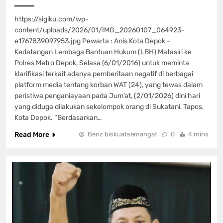
https://sigiku.com/wp-
content/uploads/2026/01/IMG_20260107_064923-
e1767839097953.jpg Pewarta : Anis Kota Depok –
Kedatangan Lembaga Bantuan Hukum (LBH) Matasiri ke
Polres Metro Depok, Selasa (6/01/2016) untuk meminta
klarifikasi terkait adanya pemberitaan negatif di berbagai
platform media tentang korban WAT (24), yang tewas dalam
peristiwa penganiayaan pada Jum’at, (2/01/2026) dini hari
yang diduga dilakukan sekelompok orang di Sukatani, Tapos,
Kota Depok. “Berdasarkan…
Read More
Benz biskuatsemangat
0
4 mins