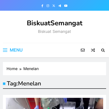
Skip
to
content
BiskuatSemangat
Biskuat Semangat
MENU
Home
Menelan
Tag:
Menelan