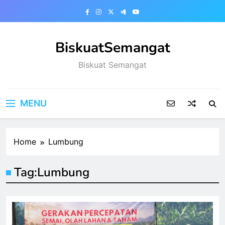
Skip
to
content
BiskuatSemangat
Biskuat Semangat
MENU
Home
Lumbung
Tag:
Lumbung