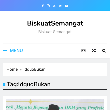
Skip
to
content
BiskuatSemangat
Biskuat Semangat
MENU
Home
ldquoBukan
Tag:
ldquoBukan