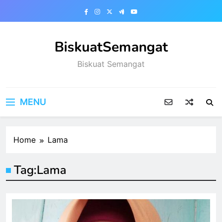
Skip
to
content
BiskuatSemangat
Biskuat Semangat
MENU
Home
Lama
Tag:
Lama