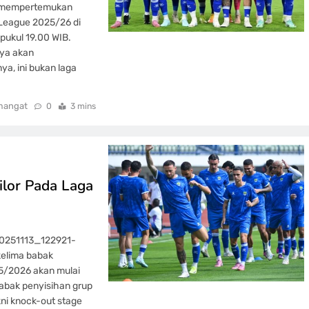
ng mempertemukan
League 2025/26 di
pukul 19.00 WIB.
nya akan
, ini bukan laga
mangat
0
3 mins
ilor Pada Laga
20251113_122921-
kelima babak
5/2026 akan mulai
babak penyisihan grup
ni knock-out stage