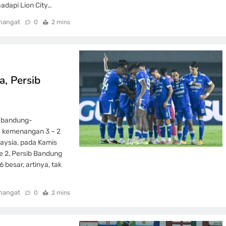
adapi Lion City…
mangat
0
2 mins
, Persib
b-bandung-
a kemenangan 3 – 2
aysia, pada Kamis
e 2, Persib Bandung
besar, artinya, tak
mangat
0
2 mins