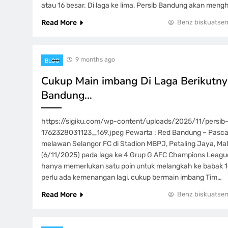
atau 16 besar. Di laga ke lima, Persib Bandung akan mengh
Read More
Benz biskuatse
9 months ago
BLOG
Cukup Main imbang Di Laga Berikutnya
Bandung…
https://sigiku.com/wp-content/uploads/2025/11/persi
1762328031123_169.jpeg Pewarta : Red Bandung – Pasc
melawan Selangor FC di Stadion MBPJ, Petaling Jaya, Mal
(6/11/2025) pada laga ke 4 Grup G AFC Champions Leagu
hanya memerlukan satu poin untuk melangkah ke babak 16 
perlu ada kemenangan lagi, cukup bermain imbang Tim…
Read More
Benz biskuatse