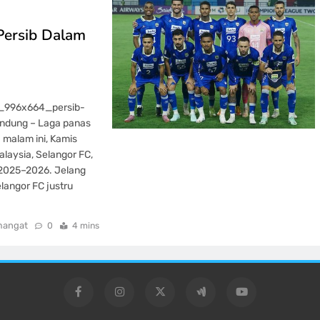
Persib Dalam
_996x664_persib-
ndung – Laga panas
 malam ini, Kamis
laysia, Selangor FC,
 2025–2026. Jelang
elangor FC justru
mangat
0
4 mins