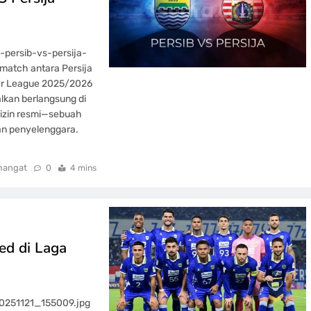
persib-vs-persija-
match antara Persija
er League 2025/2026
lkan berlangsung di
 izin resmi—sebuah
an penyelenggara.
mangat
0
4 mins
ed di Laga
20251121_155009.jpg