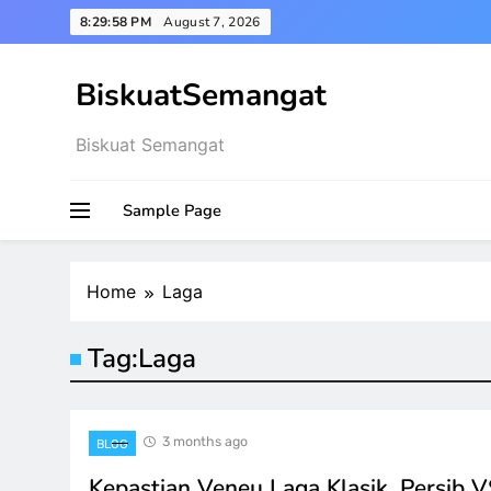
Skip
8:29:59 PM
August 7, 2026
to
content
BiskuatSemangat
Biskuat Semangat
Sample Page
Home
Laga
Tag:
Laga
3 months ago
BLOG
Kepastian Veneu Laga Klasik, Persib V