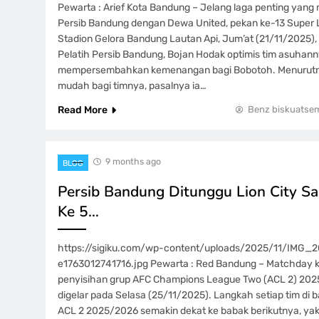
Pewarta : Arief Kota Bandung – Jelang laga penting ya
Persib Bandung dengan Dewa United, pekan ke-13 Super 
Stadion Gelora Bandung Lautan Api, Jum’at (21/11/2025), 
Pelatih Persib Bandung, Bojan Hodak optimis tim asuhan
mempersembahkan kemenangan bagi Bobotoh. Menurutnya
mudah bagi timnya, pasalnya ia…
Read More
Benz biskuatse
9 months ago
BLOG
Persib Bandung Ditunggu Lion City Sa
Ke 5…
https://sigiku.com/wp-content/uploads/2025/11/IMG_
e1763012741716.jpg Pewarta : Red Bandung – Matchday 
penyisihan grup AFC Champions League Two (ACL 2) 202
digelar pada Selasa (25/11/2025). Langkah setiap tim di 
ACL 2 2025/2026 semakin dekat ke babak berikutnya, yak