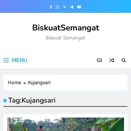
Skip
to
content
BiskuatSemangat
Biskuat Semangat
MENU
Home
Kujangsari
Tag:
Kujangsari