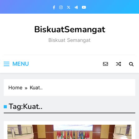
Skip
to
content
BiskuatSemangat
Biskuat Semangat
MENU
Home
Kuat..
Tag:
Kuat..