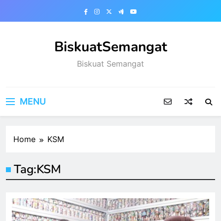
Skip
to
content
BiskuatSemangat
Biskuat Semangat
MENU
Home
KSM
Tag:
KSM