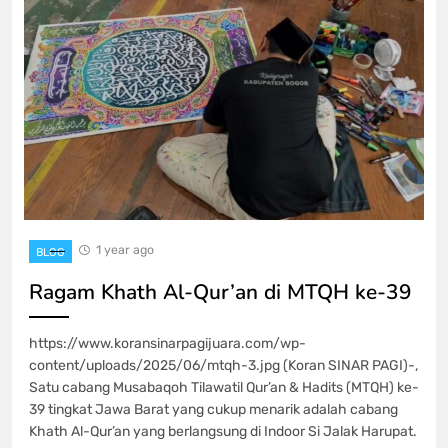
1 year ago
BLOG
Ragam Khath Al-Qur’an di MTQH ke-39
https://www.koransinarpagijuara.com/wp-
content/uploads/2025/06/mtqh-3.jpg (Koran SINAR PAGI)-,
Satu cabang Musabaqoh Tilawatil Qur’an & Hadits (MTQH) ke-
39 tingkat Jawa Barat yang cukup menarik adalah cabang
Khath Al-Qur’an yang berlangsung di Indoor Si Jalak Harupat.