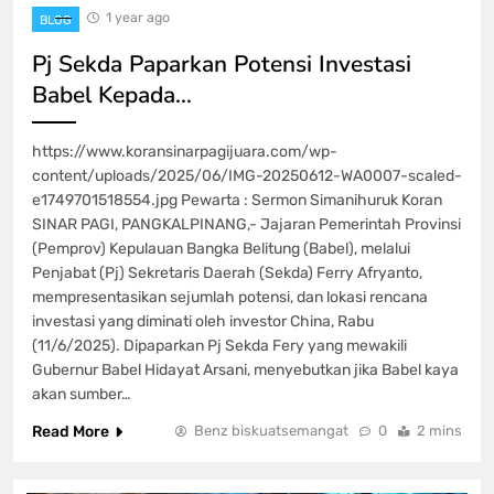
1 year ago
BLOG
Pj Sekda Paparkan Potensi Investasi
Babel Kepada…
https://www.koransinarpagijuara.com/wp-
content/uploads/2025/06/IMG-20250612-WA0007-scaled-
e1749701518554.jpg Pewarta : Sermon Simanihuruk Koran
SINAR PAGI, PANGKALPINANG,- Jajaran Pemerintah Provinsi
(Pemprov) Kepulauan Bangka Belitung (Babel), melalui
Penjabat (Pj) Sekretaris Daerah (Sekda) Ferry Afryanto,
mempresentasikan sejumlah potensi, dan lokasi rencana
investasi yang diminati oleh investor China, Rabu
(11/6/2025). Dipaparkan Pj Sekda Fery yang mewakili
Gubernur Babel Hidayat Arsani, menyebutkan jika Babel kaya
akan sumber…
Read More
Benz biskuatsemangat
0
2 mins