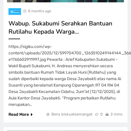
8 months ago
BLOG
Wabup. Sukabumi Serahkan Bantuan
Rutilahu Kepada Warga…
https://sigiku.com/wp-
content/uploads/2025/12/599704700_1263510249144144_36
e1765602911997.jpg Pewarta : Arief Kabupaten Sukabumi –
Wakil Bupati Sukabumi, H. Andreas menyerahkan secara
simbolis bantuan Rumah Tidak Layak Huni (Rutilahu) yang
sudah diperbaiki kepada warga Desa Jayabakti atas nama Ai
Susanti yang beralamat Kampung Cipanengah RT 04 RW 04
Desa Jayabakti Kecamatan Cidahu, Jum”at (12/12/2025), di
Aula Kantor Desa Jayabakti. “Program perbaikan Rutilahu
merupakan…
Read More
Benz biskuatsemangat
0
2 mins