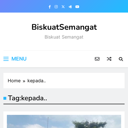
Skip
to
content
BiskuatSemangat
Biskuat Semangat
MENU
Home
kepada..
Tag:
kepada..