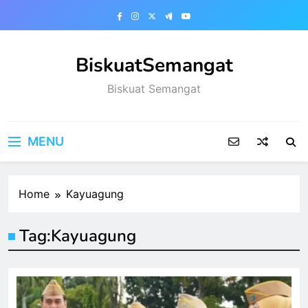
Skip
to
content
BiskuatSemangat
Biskuat Semangat
MENU
Home
Kayuagung
Tag:
Kayuagung