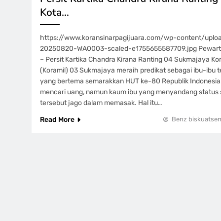
Kota…
https://www.koransinarpagijuara.com/wp-content/upl
20250820-WA0003-scaled-e1755655587709.jpg Pewarta 
– Persit Kartika Chandra Kirana Ranting 04 Sukmajaya Ko
(Koramil) 03 Sukmajaya meraih predikat sebagai ibu-ibu t
yang bertema semarakkan HUT ke-80 Republik Indonesia
mencari uang, namun kaum ibu yang menyandang status se
tersebut jago dalam memasak. Hal itu…
Read More
Benz biskuatse