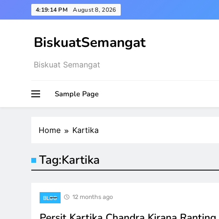
Skip
4:19:15 PM
August 8, 2026
to
content
BiskuatSemangat
Biskuat Semangat
Sample Page
Home
Kartika
Tag:
Kartika
12 months ago
BLOG
Persit Kartika Chandra Kirana Rantin