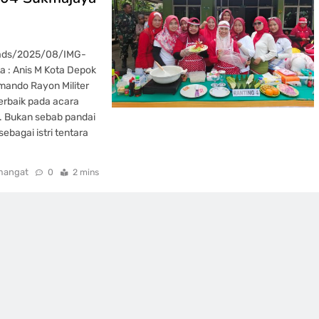
oads/2025/08/IMG-
: Anis M Kota Depok
mando Rayon Militer
erbaik pada acara
. Bukan sebab pandai
bagai istri tentara
mangat
0
2 mins