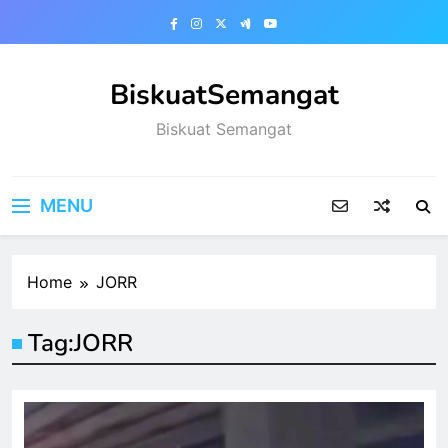
Skip
to
content
BiskuatSemangat
Biskuat Semangat
MENU
Home
JORR
Tag:
JORR