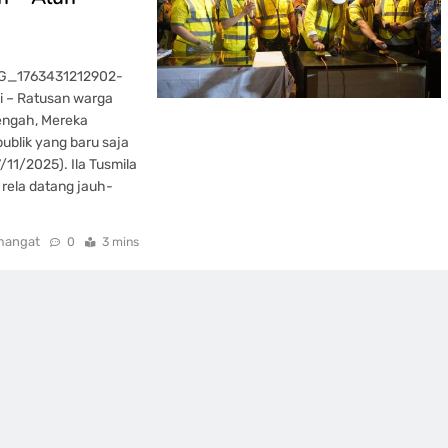
MG_1763431212902-
i – Ratusan warga
engah, Mereka
ublik yang baru saja
/11/2025). Ila Tusmila
rela datang jauh-
mangat
0
3 mins