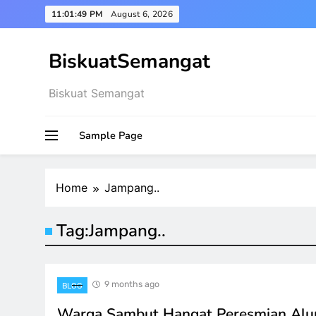
Skip
11:01:50 PM
August 6, 2026
to
content
BiskuatSemangat
Biskuat Semangat
Sample Page
Home
Jampang..
Tag:
Jampang..
9 months ago
BLOG
Warga Sambut Hangat Peresmian Alu