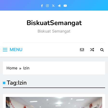
Skip
to
content
BiskuatSemangat
Biskuat Semangat
MENU
Home
Izin
Tag:
Izin