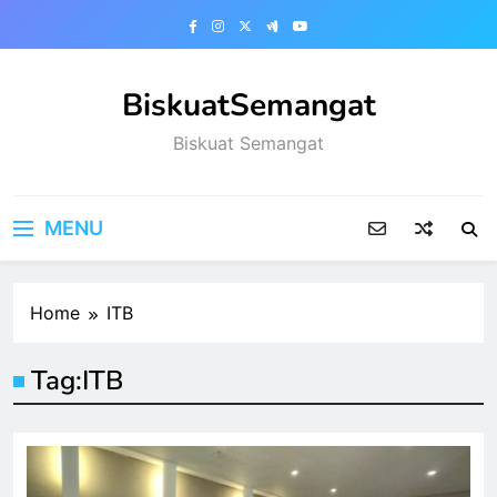
Skip
to
content
BiskuatSemangat
Biskuat Semangat
MENU
Home
ITB
Tag:
ITB