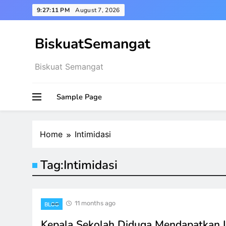
Skip
9:27:12 PM
August 7, 2026
to
content
BiskuatSemangat
Biskuat Semangat
Sample Page
Home
Intimidasi
Tag:
Intimidasi
11 months ago
BLOG
Kepala Sekolah Diduga Mendapatkan In