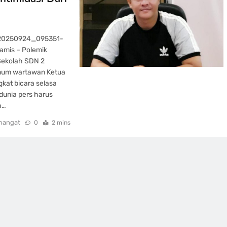
_20250924_095351-
amis – Polemik
Sekolah SDN 2
knum wartawan Ketua
gkat bicara selasa
dunia pers harus
h…
mangat
0
2 mins