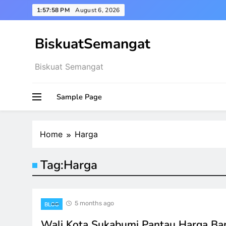
Skip
1:57:59 PM
August 6, 2026
to
content
BiskuatSemangat
Biskuat Semangat
Sample Page
Home
Harga
Tag:
Harga
5 months ago
BLOG
Wali Kota Sukabumi Pantau Harga Bap