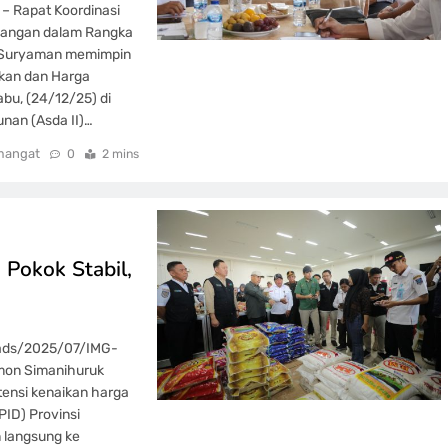
– Rapat Koordinasi
Pangan dalam Rangka
e Suryaman memimpin
okan dan Harga
bu, (24/12/25) di
nan (Asda II)…
mangat
0
2 mins
Pokok Stabil,
oads/2025/07/IMG-
on Simanihuruk
ensi kenaikan harga
PID) Provinsi
 langsung ke