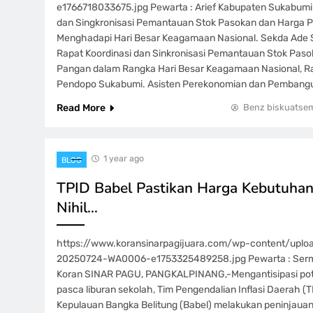
e1766718033675.jpg Pewarta : Arief Kabupaten Sukabumi 
dan Singkronisasi Pemantauan Stok Pasokan dan Harga 
Menghadapi Hari Besar Keagamaan Nasional. Sekda Ad
Rapat Koordinasi dan Sinkronisasi Pemantauan Stok Pas
Pangan dalam Rangka Hari Besar Keagamaan Nasional, Ra
Pendopo Sukabumi. Asisten Perekonomian dan Pembangu
Read More
Benz biskuatse
1 year ago
BLOG
TPID Babel Pastikan Harga Kebutuhan 
Nihil…
https://www.koransinarpagijuara.com/wp-content/upl
20250724-WA0006-e1753325489258.jpg Pewarta : Serm
Koran SINAR PAGU, PANGKALPINANG,-Mengantisipasi pot
pasca liburan sekolah, Tim Pengendalian Inflasi Daerah (T
Kepulauan Bangka Belitung (Babel) melakukan peninjauan