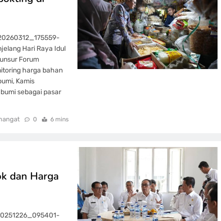
_20260312_175559-
elang Hari Raya Idul
a unsur Forum
itoring harga bahan
bumi, Kamis
abumi sebagai pasar
mangat
0
6 mins
ok dan Harga
_20251226_095401-