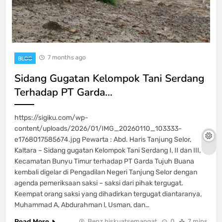
7 months ago
BLOG
Sidang Gugatan Kelompok Tani Serdang
Terhadap PT Garda…
https://sigiku.com/wp-
content/uploads/2026/01/IMG_20260110_103333-
e1768017585674.jpg Pewarta : Abd. Haris Tanjung Selor,
Kaltara – Sidang gugatan Kelompok Tani Serdang I, II dan III,
Kecamatan Bunyu Timur terhadap PT Garda Tujuh Buana
kembali digelar di Pengadilan Negeri Tanjung Selor dengan
agenda pemeriksaan saksi – saksi dari pihak tergugat.
Keempat orang saksi yang dihadirkan tergugat diantaranya,
Muhammad A, Abdurahman l, Usman, dan…
Read More
Benz biskuatsemangat
0
7 mins