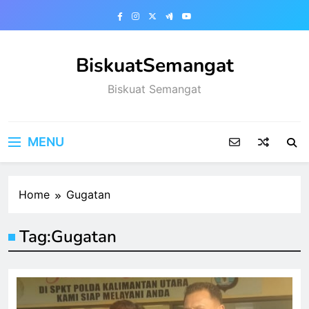
Skip
to
content
BiskuatSemangat
Biskuat Semangat
MENU
Home
Gugatan
Tag:
Gugatan