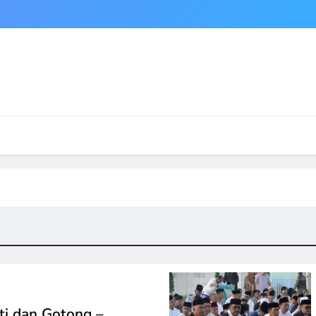
ti dan Gotong –…