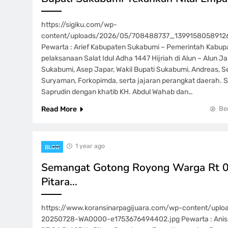
https://sigiku.com/wp-
content/uploads/2026/05/708488737_1399158058912
Pewarta : Arief Kabupaten Sukabumi – Pemerintah Kab
pelaksanaan Salat Idul Adha 1447 Hijriah di Alun – Alun 
Sukabumi, Asep Japar, Wakil Bupati Sukabumi, Andreas, 
Suryaman, Forkopimda, serta jajaran perangkat daerah. Sa
Saprudin dengan khatib KH. Abdul Wahab dan…
Read More
Be
1 year ago
BLOG
Semangat Gotong Royong Warga Rt 0
Pitara…
https://www.koransinarpagijuara.com/wp-content/upl
20250728-WA0000-e1753676494402.jpg Pewarta : Anis 