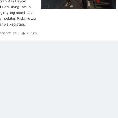
oran Mas Depok
 Hari Ulang Tahun
ong royong membuat
sekitar. Riski, ketua
bahwa kegiatan…
mangat
0
2 mins