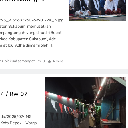
695_9135683260769901724_n.jpg
upaten Sukabumi memusatkan
Jampangtengah yang dihadiri Bupati
Sekda Kabupaten Sukabumi, Ade
lat Idul Adha diimami oleh H.
nz biskuatsemangat
0
4 mins
4 / Rw 07
oads/2025/07/IMG-
Kota Depok – Warga