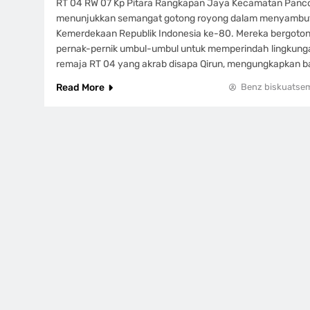
RT 04 RW 07 Kp Pitara Rangkapan Jaya Kecamatan Panc
menunjukkan semangat gotong royong dalam menyambut
Kemerdekaan Republik Indonesia ke-80. Mereka bergot
pernak-pernik umbul-umbul untuk memperindah lingkungan 
remaja RT 04 yang akrab disapa Qirun, mengungkapkan 
Read More
Benz biskuatse