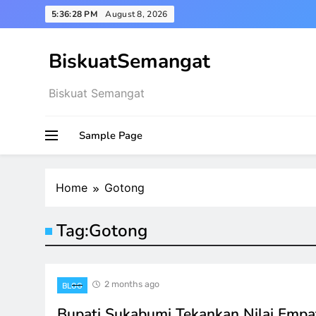
Skip
5:36:28 PM
August 8, 2026
to
content
BiskuatSemangat
Biskuat Semangat
Sample Page
Home
Gotong
Tag:
Gotong
2 months ago
BLOG
Bupati Sukabumi Tekankan Nilai Empa