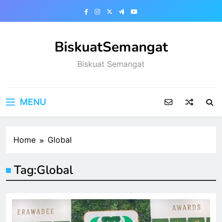
Skip
to
content
BiskuatSemangat
Biskuat Semangat
MENU
Home
Global
Tag:
Global