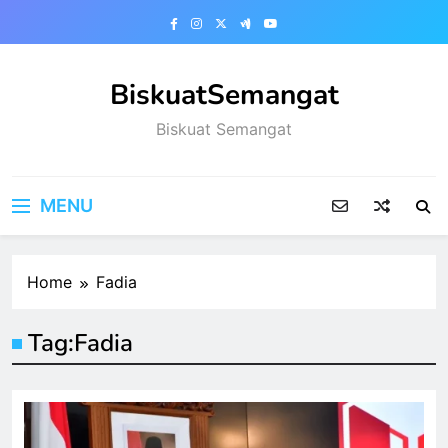
Skip
to
content
BiskuatSemangat
Biskuat Semangat
MENU
Home
Fadia
Tag:
Fadia