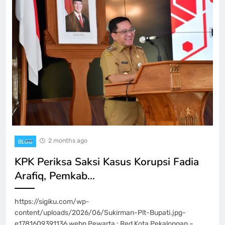
2 months ago
BLOG
KPK Periksa Saksi Kasus Korupsi Fadia
Arafiq, Pemkab…
https://sigiku.com/wp-
content/uploads/2026/06/Sukirman-Plt-Bupati.jpg-
e1781609391136.webp Pewarta : Red Kota Pekalongan –