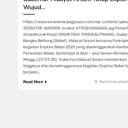
Wujud…
https://www.koransinarpagijuara.com/wp-content/upl
20250728-WA0008-scaled-e1753676506660.jpg Pewart
Simanihuruk Koran SINAR PAGI, PANGKALPINANG,-Guber
Bangka Belitung (Babel), Hidayat Arsani bersama Forkop
kegiatan Explore Babel 2025 yang diselenggarakan Kantor
Perwakilan Babel, bertempat di Alun – alun taman Merdek
Minggu (27/07/25). Gubernur Hidayat Arsani memberikan a
tingginya atas terselenggaranya kegiatan Explore Babel 
berjalan…
Read More
Benz biskuatse