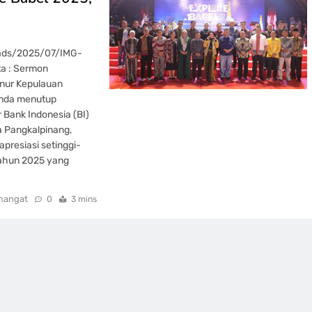
oads/2025/07/IMG-
a : Sermon
nur Kepulauan
imda menutup
 Bank Indonesia (BI)
a Pangkalpinang,
presiasi setinggi-
tahun 2025 yang
mangat
0
3 mins