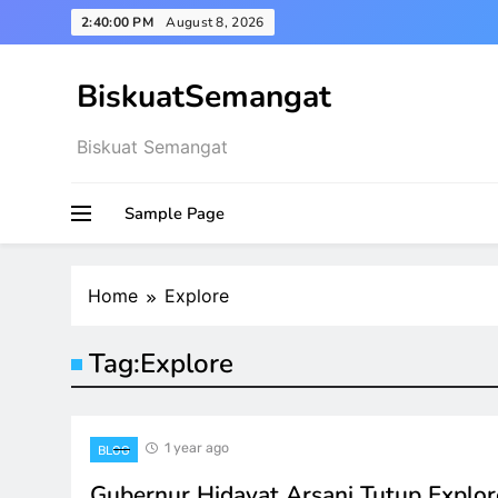
Skip
2:40:00 PM
August 8, 2026
to
content
BiskuatSemangat
Biskuat Semangat
Sample Page
Home
Explore
Tag:
Explore
1 year ago
BLOG
Gubernur Hidayat Arsani Tutup Explor