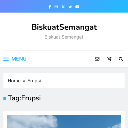
Skip
to
content
BiskuatSemangat
Biskuat Semangat
MENU
Home
Erupsi
Tag:
Erupsi