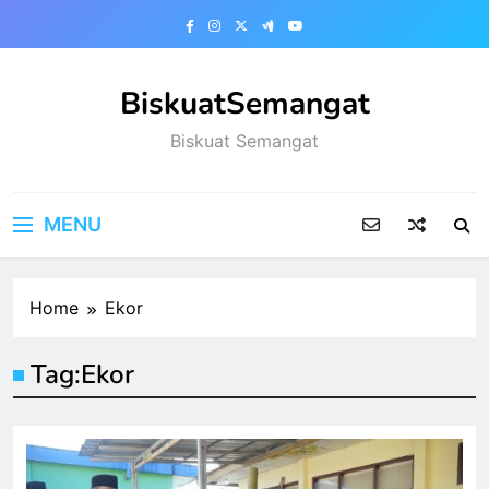
Skip
to
content
BiskuatSemangat
Biskuat Semangat
MENU
Home
Ekor
Tag:
Ekor